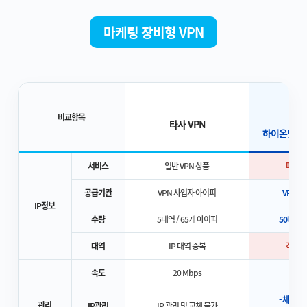
마케팅 장비형 VPN
비교항목
타사 VPN
하이온넷 마
서비스
일반 VPN 상품
마케팅 
공급기관
VPN 사업자 아이피
VPN 
IP정보
수량
5대역 / 65개 아이피
50대역 /
대역
IP 대역 중복
각각 다
속도
20 Mbps
10
- 체계적
관리
IP관리
IP 관리 및 교체 불가