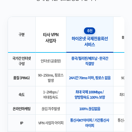
추천
타사 VPN
구분
하이온
하이온넷 국제전용회선
사업자
서비스
국가간 인터넷
중국/필리핀/베트남 - 한국간
인터넷 (공중망)
홍콩 
구성
직결망
90~250ms, 핑로스
품질 (PING)
24시간 70ms 이하, 핑로스 없음
90~25
발생
1~2Mbps /
최대 국제 100Mbps /
속도
최대 30M
비대칭속도
양방향속도 100% 보장
온라인마케팅
끊김 자주발생
100% 끊김없음
통신사KT아이피 / 기간통신사
통신사KT
IP
VPN 사업자 아이피
아이피