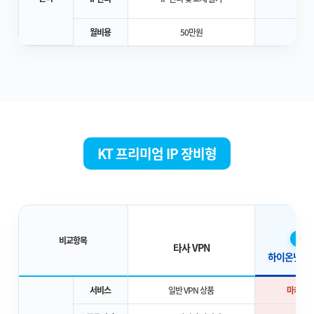
- I
월비용
50만원
월 
KT 프리미엄 IP 장비형
NEW
비교항목
타사 VPN
하이온넷 K
서비스
일반 VPN 상품
마케팅 전