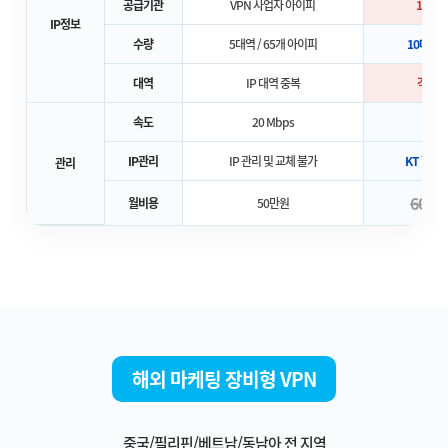
공급기관
VPN 사업자 아이피
100%
IP정보
수량
5대역 / 65개 아이피
10대역 /
대역
IP 대역 중복
각각 다
속도
20 Mbps
10
IP관리
IP 관리 및 교체 불가
KT 할당 (
관리
60만
월비용
50만원
해외 마케팅 장비형 VPN
중국/필리핀/베트남/동남아 전 지역