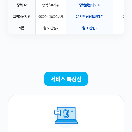
중복 IP
중복 / 무작위
중복없는 아이피
중복
고객상담시간
09:00 ~ 18:00까지
24시간 상담요원대기
24시
비용
월 50만원~
월 35만원~
월
서비스 특장점