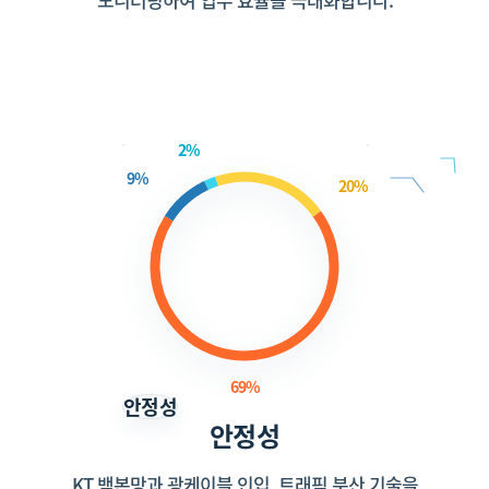
2%
9%
20%
69%
안정성
안정성
KT 백본망과 광케이블 인입, 트래픽 분산 기술을