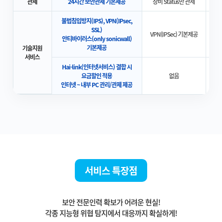
관제
24시간 보안관제 기본제공
장비 Status만 관제
보
불법침입방지(IPS), VPN(IPsec,
SSL)
VPN(IPSec) 기본제공
안티바이러스(only sonicwall)
기본제공
기술지원
서비스
Hai-link(인터넷서비스) 결합 시
요금할인 적용
없음
인터넷 ~ 내부 PC 관리/관제 제공
서비스 특장점
보안 전문인력 확보가 어려운 현실!
각종 지능형 위협 탐지에서 대응까지 확실하게!