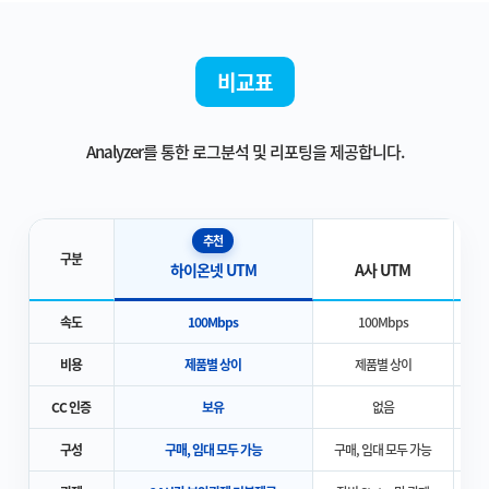
비교표
Analyzer를 통한 로그분석 및 리포팅을 제공합니다.
추천
구분
하이온넷 UTM
A사 UTM
속도
100Mbps
100Mbps
비용
제품별 상이
제품별 상이
CC 인증
보유
없음
구성
구매, 임대 모두 가능
구매, 임대 모두 가능